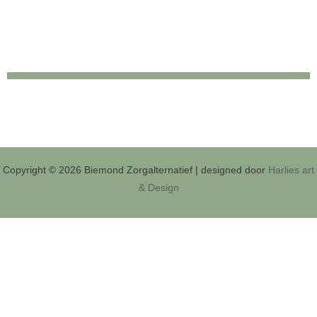
Copyright © 2026 Biemond Zorgalternatief | designed door
Harlies art
& Design